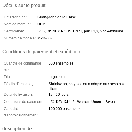
Détails sur le produit
Lieu d'origine:
Guangdong de la Chine
Nom de marque:
OEM
Certification:
SGS, DISNEY, ROHS, EN71, part1,2,3, Non-Phthalate
Numéro de modèle:
MPD-002
Conditions de paiement et expédition
Quantité de commande
500 ensembles
min:
Prix:
negotiable
Détails d'emballage:
Shrinkwrap, poly-sac ou a adapté aux besoins du
client
Délai de livraison:
15 - 20 jours
Conditions de paiement:
L/C, D/A, D/P, T/T, Western Union, , Paypal
Capacité
100 000 ensembles
d'approvisionnement:
description de