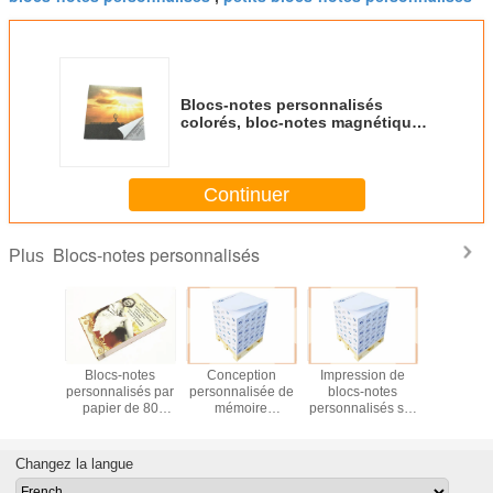
Blocs-notes personnalisés
colorés, bloc-notes magnétique
personnalisé de feuilles mobiles
Continuer
Blocs-notes personnalisés
Plus
pouces en
Blocs-notes
Conception
Impression de
Impres
imprimé
personnalisés par
personnalisée de
blocs-notes
latér
nalisé
papier de 80
mémoire
personnalisés sur
personna
de notes
GM/M 3" X 2"
personnalisée
4 côtés avec
promotionn
eterie
caractéristique
avec impression
palette en bois,
blocs-not
nalisé,
auto-adhésive de
offset et
papier sans bois
la palette
Changez la langue
de notes
taille
impression
80 g/m², délai
que pour
latérale CMYK
d'exécution rapide