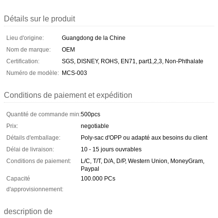
Détails sur le produit
Lieu d'origine:
Guangdong de la Chine
Nom de marque:
OEM
Certification:
SGS, DISNEY, ROHS, EN71, part1,2,3, Non-Phthalate
Numéro de modèle:
MCS-003
Conditions de paiement et expédition
Quantité de commande min:
500pcs
Prix:
negotiable
Détails d'emballage:
Poly-sac d'OPP ou adapté aux besoins du client
Délai de livraison:
10 - 15 jours ouvrables
Conditions de paiement:
L/C, T/T, D/A, D/P, Western Union, MoneyGram,
Paypal
Capacité
100.000 PCs
d'approvisionnement:
description de