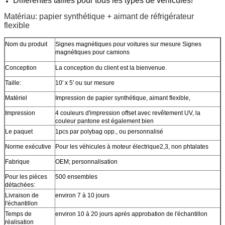
Différentes tailles pour tous les types de véhicules!
Matériau: papier synthétique + aimant de réfrigérateur
flexible
Nom du produit
Signes magnétiques pour voitures sur mesure Signes
magnétiques pour camions
Conception
La conception du client est la bienvenue.
Taille:
10' x 5' ou sur mesure
Matériel
Impression de papier synthétique, aimant flexible,
Impression
4 couleurs d'impression offset avec revêtement UV, la
couleur pantone est également bien
Le paquet
1pcs par polybag opp., ou personnalisé
Norme exécutive
Pour les véhicules à moteur électrique2,3, non phtalates
Fabrique
OEM; personnalisation
Pour les pièces
500 ensembles
détachées:
Livraison de
environ 7 à 10 jours
l'échantillon
Temps de
environ 10 à 20 jours après approbation de l'échantillon
réalisation