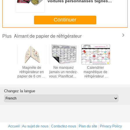
voitures personnalisés Signes
magnétiques pour camions
automobiles Signes magnétiques
pour voitures flexibles pour OEM
Continuer
Aimant de papier de réfrigérateur
Plus
e papier
Magnéte de
Ne manquez
Calendrier
Autocol
ant de
réfrigérateur en
jamais un rendez-
magnétique de
magnétiq
érateur
papier de 6 cm en
vous: Planificateur
réfrigérateur à
réfrigér
'OEM et
mousse EVA
mensuel
effacer à sec
ROHS Mag
nes
personnalisé
magnétique, à 4
personnalisé,
puzzle
tiques
marqueurs, facile
planificateur
réfrigéra
Changez la langue
ables de
à utiliser
hebdomadaire
papier po
ture
magnétique de 12
enfants
x 16 pouces avec
apprenne
marqueur
joue
d'effacement à
sec
Accueil
|
Au sujet de nous
|
Contactez-nous
|
Plan du site
|
Privacy Policy