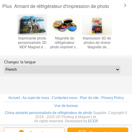
Aimant de réfrigérateur d'impression de photo
Plus
te photo
Imprimante photo
Magnéte de
Impression 3D de
Autocol
apier
personnalisée 3D
réfrigérateur
photos de résine
magnétiqu
nalisée
MDF Magnet de
photo imprimé sur
Magnéte de
réfrigér
 ODM
réfrigérateur en
mesure pour les
réfrigérateur
décorat
te photo
bois personnalisé
cadeaux de
époxy Magnéte
aimant
érateur
touristes et
de réfrigérateur
réfrigéra
Changez la langue
souvenirs 35 mm
30 mm x 40 mm
forme de 
Magnéte de
avec boîte en
de sapin, 
réfrigérateur à
plastique
de cuisin
dôme de verre
transparentboîte
décorati
en plastique
moti
transparent
Accueil
|
Au sujet de nous
|
Contactez-nous
|
Plan du site
|
Privacy Policy
Vue de bureau
China aimants personnalisés de réfrigérateur de photo
Supplier. Copyright ©
2019 - 2025 UP Printing & Magnet Ltd.
All rights reserved. Developed by
ECER