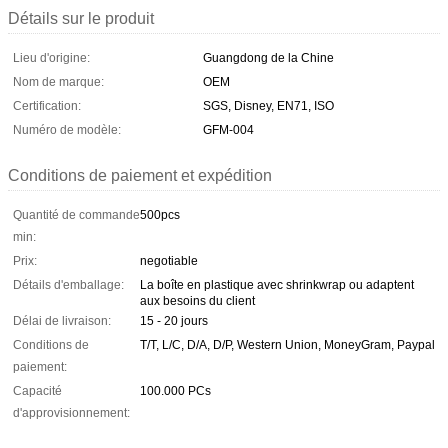
Détails sur le produit
Lieu d'origine:
Guangdong de la Chine
Nom de marque:
OEM
Certification:
SGS, Disney, EN71, ISO
Numéro de modèle:
GFM-004
Conditions de paiement et expédition
Quantité de commande
500pcs
min:
Prix:
negotiable
Détails d'emballage:
La boîte en plastique avec shrinkwrap ou adaptent
aux besoins du client
Délai de livraison:
15 - 20 jours
Conditions de
T/T, L/C, D/A, D/P, Western Union, MoneyGram, Paypal
paiement:
Capacité
100.000 PCs
d'approvisionnement: