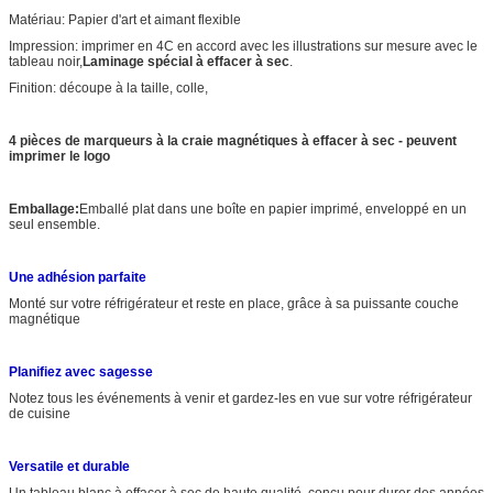
Matériau: Papier d'art et aimant flexible
Impression: imprimer en 4C en accord avec les illustrations sur mesure avec le
tableau noir,
Laminage spécial à effacer à sec
.
Finition: découpe à la taille, colle,
4 pièces de marqueurs à la craie magnétiques à effacer à sec - peuvent
imprimer le logo
Emballage:
Emballé plat dans une boîte en papier imprimé, enveloppé en un
seul ensemble.
Une adhésion parfaite
Monté sur votre réfrigérateur et reste en place, grâce à sa puissante couche
magnétique
Planifiez avec sagesse
Notez tous les événements à venir et gardez-les en vue sur votre réfrigérateur
de cuisine
Versatile et durable
Un tableau blanc à effacer à sec de haute qualité, conçu pour durer des années