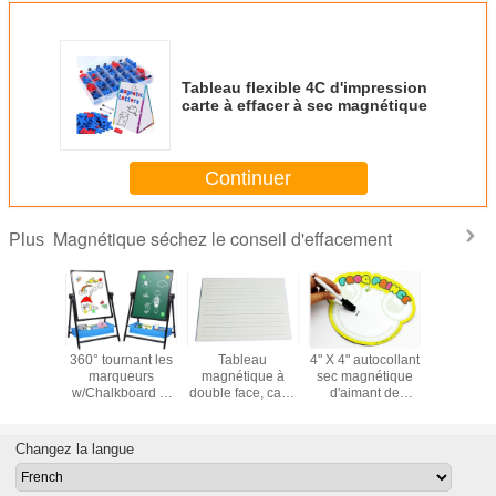
Tableau flexible 4C d'impression
carte à effacer à sec magnétique
Continuer
Magnétique séchez le conseil d'effacement
Plus
ableau
360° tournant les
Tableau
4" X 4" autocollant
4C Impr
ique à
marqueurs
magnétique à
sec magnétique
Magnét
r à sec
w/Chalkboard et
double face, carte
d'aimant de
Plaque à e
leau
4/8pcs secs de
blanche pour
réfrigérateur de
sec Magn
tique
conseil
enfants
conseil
Planificate
Corbeille
d'effacement
d'effacement
à faire, 
Changez la langue
tique
dégrossis par
aucune formes
Liste à a
e pour
double
faites sur
Liste de l'
ants
magnétique
commande de