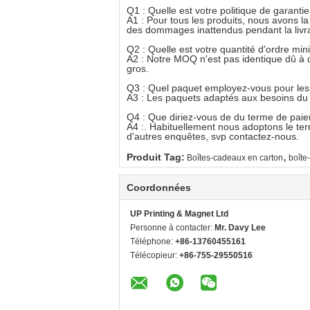
Q1 : Quelle est votre politique de garantie
A1 : Pour tous les produits, nous avons l
des dommages inattendus pendant la livrai
Q2 : Quelle est votre quantité d'ordre mi
A2 : Notre MOQ n'est pas identique dû à d
gros.
Q3 : Quel paquet employez-vous pour les 
A3 : Les paquets adaptés aux besoins du c
Q4 : Que diriez-vous de du terme de pai
A4 :. Habituellement nous adoptons le te
d'autres enquêtes, svp contactez-nous.
,
Produit Tag:
Boîtes-cadeaux en carton
boîte
Coordonnées
UP Printing & Magnet Ltd
Personne à contacter:
Mr. Davy Lee
Téléphone:
+86-13760455161
Télécopieur:
+86-755-29550516