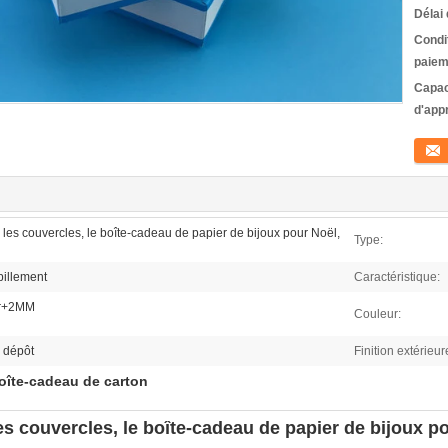
Délai 
Condi
paiem
Capac
d'app
Conta
 les couvercles, le boîte-cadeau de papier de bijoux pour Noël,
Type:
billement
Caractéristique:
er+2MM
Couleur:
e dépôt
Finition extérieur
oîte-cadeau de carton
es couvercles, le boîte-cadeau de papier de bijoux po