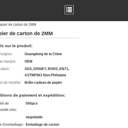
papier de carton de 2MM
apier de carton de 2MM
ls sur le produit:
'origine:
Guangdong de la Chine
e marque:
OEM
cation:
SGS, DISNEY, ROHS, EN71,
ASTMF963 Non-Phthalate
o de modèle:
Boîte-cadeau de papier
itions de paiement et expédition:
ité de
500pcs
ande min:
negotiable
ls d'emballage:
Emballage de carton