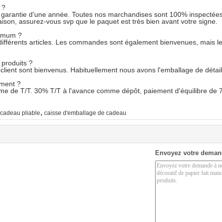
 ?
a garantie d'une année. Toutes nos marchandises sont 100% inspectées av
son, assurez-vous svp que le paquet est très bien avant votre signe.
nimum ?
ifférents articles. Les commandes sont également bienvenues, mais le pr
produits ?
lient sont bienvenus. Habituellement nous avons l'emballage de détail 
ement ?
rme de T/T. 30% T/T à l'avance comme dépôt, paiement d'équilibre de 70
,
-cadeau pliable
caisse d'emballage de cadeau
Envoyez votre deman