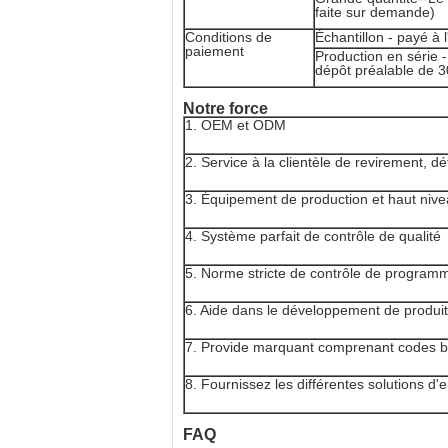
faite sur demande)
Conditions de
Échantillon - payé à 
paiement
Production en série -
dépôt préalable de 3
Notre force
1. OEM et ODM
2. Service à la clientèle de revirement, dét
3. Équipement de production et haut niv
4. Système parfait de contrôle de qualité
5. Norme stricte de contrôle de programm
6. Aide dans le développement de produi
7. Provide marquant comprenant codes b
8. Fournissez les différentes solutions d'
FAQ