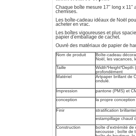
Chaque boîte mesure 17" long x 11" au 
chemises.
Les boîte-cadeau idéaux de Noël pour 
acheter en vrac.
Les boîtes vigoureuses et plus spacie
papier d'emballage de cachet.
Ouvré des matériaux de papier de haut
Nom de produit
Boîte-cadeau décorat
Noël, les vacances, l
Taille
Width*Height*Depth (t
profondément
Matériel
Artpaper brillant de
ondulé.
Impression
pantone (PMS) et 
conception
la propre conception
Finir
stratification brillan
estampillage chaud d
Construction
boîte d'extrémité de 
secousse ; boîte de ti
boîte de boutique, la