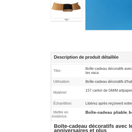
Description de produit détaillée
Boîte-cadeau décoratifs avec
Titre:
les vaca
Utilisation:
Boîte-cadeau décoratifs d'ha
157 carton de GM/M artpap
Matériel:
Échantillon:
Libérez après reçoivent votr
Boîte-cadeau pliable
b
Mettre en
,
évidence:
Boîte-cadeau décoratifs avec l
anniversaires et plus