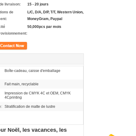
de livraison:
15 - 20 jours
tions de
L/C, D/A, D/P, T/T, Western Union,
ent:
MoneyGram, Paypal
ité
50,000pcs par mois
rovisionnement:
ct
Boîte-cadeau, caisse d'emballage
Fait main, recyclable
Impression de CMYK 4C et OEM, CMYK
4Cprinting
e:
Stratification de matte de lustre
ur Noël, les vacances, les