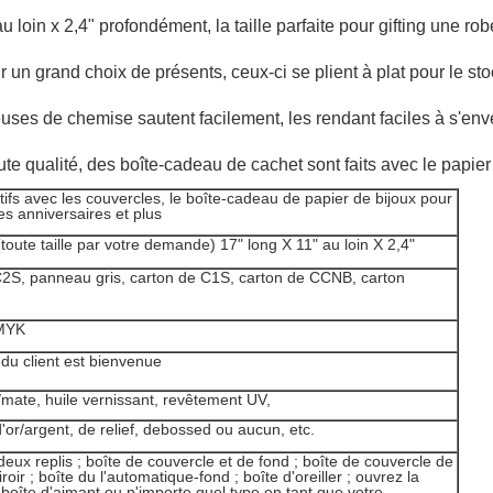
loin x 2,4" profondément, la taille parfaite pour gifting une ro
un grand choix de présents, ceux-ci se plient à plat pour le sto
uses de chemise sautent facilement, les rendant faciles à s'en
e qualité, des boîte-cadeau de cachet sont faits avec le papier à
ifs avec les couvercles, le boîte-cadeau de papier de bijoux pour
es anniversaires et plus
oute taille par votre demande) 17" long X 11" au loin X 2,4"
 C2S, panneau gris, carton de C1S, carton de CCNB, carton
CMYK
 du client est bienvenue
te/mate, huile vernissant, revêtement UV,
'or/argent, de relief, debossed ou aucun, etc.
deux replis ; boîte de couvercle et de fond ; boîte de couvercle de
roir ; boîte du l'automatique-fond ; boîte d'oreiller ; ouvrez la
 boîte d'aimant ou n'importe quel type en tant que votre