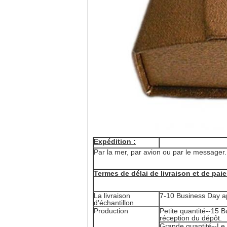
Expédition :
Par la mer, par avion ou par le messager.
Termes de délai de livraison et de pai
La livraison
7-10 Business Day apr
d'échantillon
Production
Petite quantité--15 B
réception du dépôt.
Grande quantité--Le b