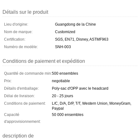
Détails sur le produit
Lieu d'origine:
Guangdong de la Chine
Nom de marque:
Customized
Certification:
SGS, EN71, Disney, ASTMF963
Numéro de modèle:
SNH-003
Conditions de paiement et expédition
Quantité de commande min:
500 ensembles
Prix:
negotiable
Détails d'emballage:
Poly-sac d'OPP avec le headcard
Délai de livraison:
20 - 25 jours
Conditions de paiement:
L/C, D/A, D/P, T/T, Western Union, MoneyGram,
Paypal
Capacité
50 000 ensembles
d'approvisionnement:
description de