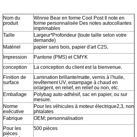
Nom du
Winnie Bear en forme Cool Post Il note en
produit
forme personnalisée Des notes autocollantes
imprimables
Taille
Largeur*Profondeur (toute taille selon votre
demande)
Matériel
papier sans bois, papier d'art C2S,
Impression
Pantone (PMS) et CMYK
conception
La conception du client est la bienvenue.
Finition de
Lamination brillante/matte, vernis à l'huile,
surface
revêtement UV, estampage à chaud en
or/argent, en relief, en relief ou non, etc.
Emballage
Polybag auto-adhésif, sac en papier, ou sur
mesure.
Norme
Pour les véhicules à moteur électrique2,3, non
exécutive
phtalates
Fabrique
OEM; personnalisation
Pour les
500 pièces
pièces