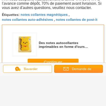
l'avance comme dépôt, 70% de paiement avant livraison. Si
vous avez d'autres questions, veuillez nous contacter.
notes collantes magnétiques
Étiquettes:
,
notes collantes auto-adhésives
notes collantes de post-it
,
Des notes autocollantes
imprimables en forme d'ours
Winnie Cool Post Il note des
notes autocollantes
personnalisées CMYK
Continuer
imprimables
Bavarder
Demande de
Notes Post-it personnalisés
Plus
soumission
tes
Des notes
Couverture
Des bandes
Pousse
llantes
autocollantes
brillante formée
colorées et des
notes