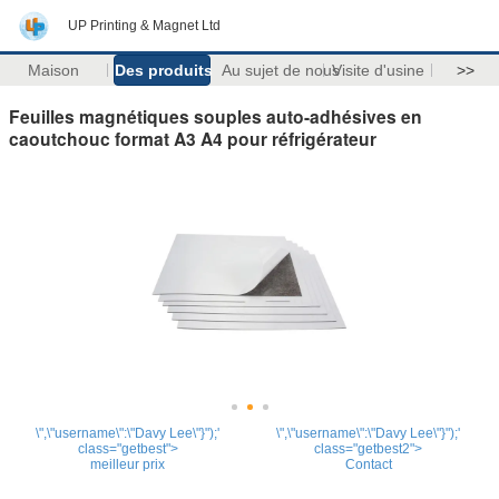
UP Printing & Magnet Ltd
Maison
Des produits
Au sujet de nous
Visite d'usine
>>
Feuilles magnétiques souples auto-adhésives en
caoutchouc format A3 A4 pour réfrigérateur
\",\"username\":\"Davy Lee\"}");'
\",\"username\":\"Davy Lee\"}");'
class="getbest">
class="getbest2">
meilleur prix
Contact