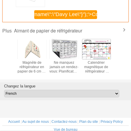
\",\"username\":\"Davy Lee\"}");'>
Continuer
Aimant de papier de réfrigérateur
Plus
e papier
Magnéte de
Ne manquez
Calendrier
Autocol
ant de
réfrigérateur en
jamais un rendez-
magnétique de
magnétiq
érateur
papier de 6 cm en
vous: Planificateur
réfrigérateur à
réfrigér
'OEM et
mousse EVA
mensuel
effacer à sec
ROHS Mag
nes
personnalisé
magnétique, à 4
personnalisé,
puzzle
tiques
marqueurs, facile
planificateur
réfrigéra
Changez la langue
ables de
à utiliser
hebdomadaire
papier po
ture
magnétique de 12
enfants
x 16 pouces avec
apprenne
marqueur
joue
d'effacement à
sec
Accueil
|
Au sujet de nous
|
Contactez-nous
|
Plan du site
|
Privacy Policy
Vue de bureau