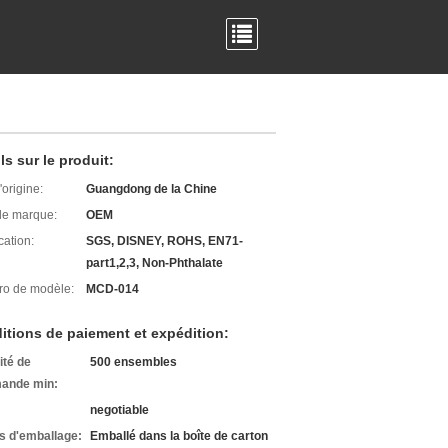
ls sur le produit:
'origine:
Guangdong de la Chine
e marque:
OEM
cation:
SGS, DISNEY, ROHS, EN71-
part1,2,3, Non-Phthalate
o de modèle:
MCD-014
itions de paiement et expédition:
ité de
500 ensembles
ande min:
negotiable
ls d'emballage:
Emballé dans la boîte de carton