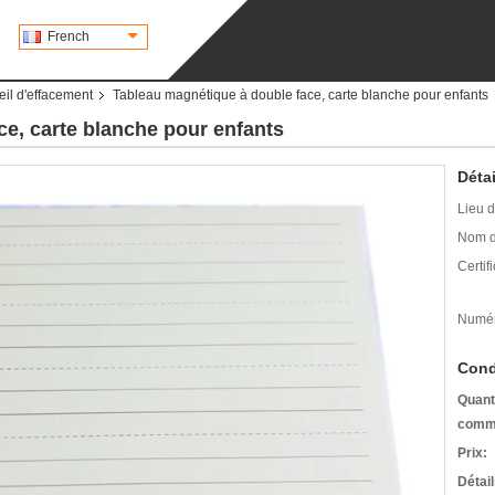
French
il d'effacement
Tableau magnétique à double face, carte blanche pour enfants
e, carte blanche pour enfants
Détai
Lieu d
Nom d
Certifi
Numér
Cond
Quant
comm
Prix:
Détai