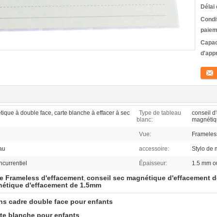
Délai 
Condi
paiem
Capac
d'app
Conta
que à double face, carte blanche à effacer à sec
Type de tableau
conseil d'
blanc:
magnétiq
Vue:
Frameles
au
accessoire:
Stylo de
ncurrentiel
Épaisseur:
1.5 mm ou
e Frameless d'effacement
conseil sec magnétique d'effacement 
,
nétique d'effacement de 1.5mm
ns cadre double face pour enfants
te blanche pour enfants