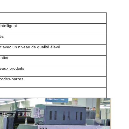
intelligent
és
t avec un niveau de qualité élevé
gation
eaux produits
 codes-barres