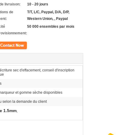
de livraison:
10 - 20 jours
tions de
T/T, L/C, Paypal, D/A, D/P,
ent:
Western Union, , Paypal
ité
50 000 ensembles par mois
rovisionnement:
ct
écriture sec d'effacement, conseil d'inscription
ue
s
 marqueur et gomme sèche disponibles
 selon la demande du client
de 1.5mm
,