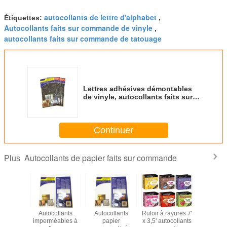
autocollants de lettre d'alphabet
Étiquettes:
,
Autocollants faits sur commande de vinyle
,
autocollants faits sur commande de tatouage
Lettres adhésives démontables
de vinyle, autocollants faits sur
commande de lettrage de vinyle,
lettres adhésives pour des
signes
Continuer
Autocollants de papier faits sur commande
Plus
lants de
Autocollants
Autocollants
Ruloir à rayures 7'
Adhésif à 
go
imperméables à
papier
x 3,5' autocollants
de fru