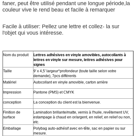
faner, peut être utilisé pendant une longue période,la
couleur vive le rend beau et facile à remarquer
Facile à utiliser: Pellez une lettre et collez- la sur
l'objet qui vous intéresse.
Nom du produit
Lettres adhésives en vinyle amovibles, autocollants à
lettres en vinyle sur mesure, lettres adhésives pour
signes
Taille
9' x 4,5' largeur*profondeur (toute taille selon votre
demande), 7pcs différents
Matériel
Autocollant en vinyle amovible, carton arrière
Impression
Pantone (PMS) et CMYK
conception
La conception du client est la bienvenue.
Finition de
Lamination brillante/matte, vernis à l'huile, revêtement UV,
surface
estampage à chaud en or/argent, en relief, en relief ou non,
etc.
Emballage
Polybag auto-adhésif avec en-tête, sac en papier ou sur
mesure.