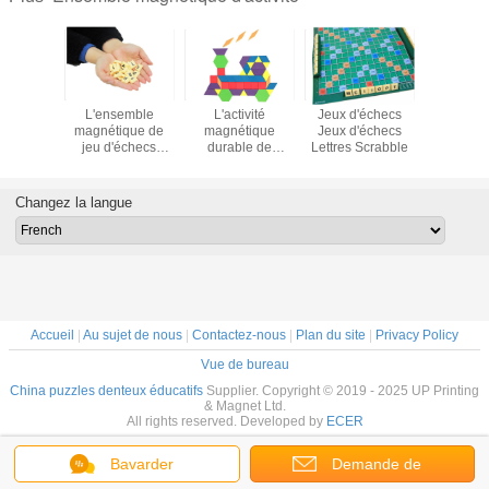
rreaux
L'ensemble
L'activité
Jeux d'échecs
Concep
tiques
magnétique de
magnétique
Jeux d'échecs
exclusiv
Activité
jeu d'échecs
durable de
Lettres Scrabble
Jeux
tique
d'ensemble
mousse d'EVA de
correspo
ble de
d'activité d'ASTM
formes de
magnét
gnétique
F963 grattent des
Cusotmized a
réfrigér
Changez la langue
nfants
lettres couvrent de
placé la forme
Magnéte A
tuiles le jouet de
géométrique de
magnétiq
conseil
figure
enfan
Accueil
|
Au sujet de nous
|
Contactez-nous
|
Plan du site
|
Privacy Policy
Vue de bureau
China puzzles denteux éducatifs
Supplier. Copyright © 2019 - 2025 UP Printing
& Magnet Ltd.
All rights reserved. Developed by
ECER
Bavarder
Demande de