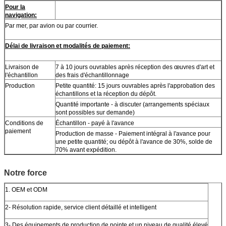
Pour la
navigation:
Par mer, par avion ou par courrier.
Délai de livraison et modalités de paiement:
Livraison de
7 à 10 jours ouvrables après réception des œuvres d'art et
l'échantillon
des frais d'échantillonnage
Production
Petite quantité: 15 jours ouvrables après l'approbation des
échantillons et la réception du dépôt.
Quantité importante - à discuter (arrangements spéciaux
sont possibles sur demande)
Conditions de
Échantillon - payé à l'avance
paiement
Production de masse - Paiement intégral à l'avance pour
une petite quantité; ou dépôt à l'avance de 30%, solde de
70% avant expédition.
Notre force
1. OEM et ODM
2- Résolution rapide, service client détaillé et intelligent
3- Des équipements de production de pointe et un niveau de qualité élevé