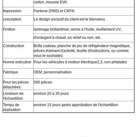
carton, mousse EVA
Impression
Pantone (PMS) et CMYK
conception
Le design exclusif du client est le bienvenu.
Finition
laminage brillant/mat, vernis à l'huile, revêtement UV,
d'or/argent à chaud, en relief ou non, etc.
Construction
Boîte cadeau, planche de jeu de réfrigérateur magnétique,
pièces d'aimant d'activité, feuille d'instructions, ou comme
vous le souhaitez.
Norme exécutive
Pour les véhicules à moteur électrique2,3, non phtalates
Fabrique
OEM; personnalisation
Pour les pièces
500 pièces
détachées:
Livraison de
environ 20 à 35 jours
l'échantillon
Temps de
environ 15 jours après approbation de l'échantillon
réalisation