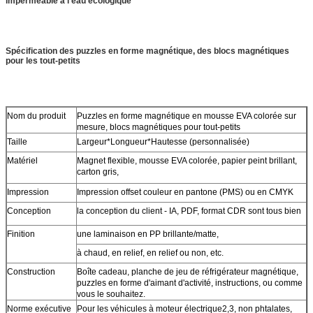
imperméable à l'eau écologique
Spécification des puzzles en forme magnétique, des blocs magnétiques
pour les tout-petits
Nom du produit
Puzzles en forme magnétique en mousse EVA colorée sur
mesure, blocs magnétiques pour tout-petits
Taille
Largeur*Longueur*Hautesse (personnalisée)
Matériel
Magnet flexible, mousse EVA colorée, papier peint brillant,
carton gris,
Impression
Impression offset couleur en pantone (PMS) ou en CMYK
Conception
la conception du client - IA, PDF, format CDR sont tous bien
Finition
une laminaison en PP brillante/matte,
à chaud, en relief, en relief ou non, etc.
Construction
Boîte cadeau, planche de jeu de réfrigérateur magnétique,
puzzles en forme d'aimant d'activité, instructions, ou comme
vous le souhaitez.
Norme exécutive
Pour les véhicules à moteur électrique2,3, non phtalates,