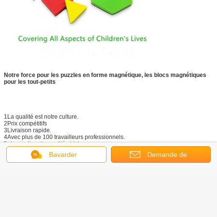
Notre force pour les puzzles en forme magnétique, les blocs magnétiques
pour les tout-petits
1La qualité est notre culture.
2Prix compétitifs
3Livraison rapide.
4Avec plus de 100 travailleurs professionnels.
5- Inspection de qualité stricte
6. plus de 5 ingénieurs supérieurs et gestionnaires professionnels pour
Bavarder
Demande de
s'assurer que le produit est de bonne qualité.
7Assistance de haute qualité dans le développement de nouveaux produits
soumission
8. 3 Imprimantes de Heidelberg