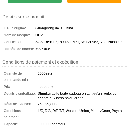
Détails sur le produit
Lieu d'origine:
Guangdong de la Chine
Nom de marque:
OEM
Certification:
SGS, DISNEY, ROHS, EN71, ASTMF963, Non-Phthalate
Numéro de modèle:
MSP-006
Conditions de paiement et expédition
Quantité de
1000sets
commande min:
Prix:
negotiable
Détails d'emballage:
Shrinkwrap le boîte-cadeau en tant qu'un réglé, ou
adapté aux besoins du client
Délai de livraison:
25 - 35 jours
Conditions de
L/C, D/A, D/P, T/T, Western Union, MoneyGram, Paypal
paiement:
Capacité
100 000 par mois