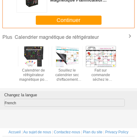
Magnétique Planificateur
Hebdomadaire avec Surface
Tableau Noir Effaçable à Sec et
Couche Magnétique Puissante
Continuer
pour la Maison et la Cuisine
Calendrier magnétique de réfrigérateur
Plus
ique
Calendrier de
Souillez le
Fait sur
Calend
ment sur
réfrigérateur
calendrier sec
commande
Réfrigér
e Les
magnétique pour
d'effacement
séchez le
Magnét
 premier
la gestion du
d'aimant extérieur
calendrier
Planific
rier de
temps
résistant de
magnétique de
Hebdoma
érateur
réfrigérateur pour
réfrigérateur
avec Su
Changez la langue
tique
le réfrigérateur
d'effacement,
Tableau
en pour
planificateur
Effaçable 
French
ntissage
hebdomadaire
Couc
olaire
magnétique 12" X
Magnét
16"
Puissante 
Maison 
Cuisi
Accueil
|
Au sujet de nous
|
Contactez-nous
|
Plan du site
|
Privacy Policy