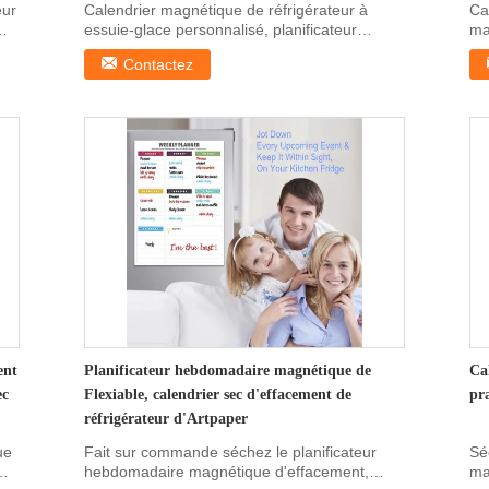
16"
eur
Calendrier magnétique de réfrigérateur à
Ca
essuie-glace personnalisé, planificateur
ma
hebdomadaire magn...
16"
Contactez
ent
Planificateur hebdomadaire magnétique de
Ca
ec
Flexiable, calendrier sec d'effacement de
pr
réfrigérateur d'Artpaper
ue
Fait sur commande séchez le planificateur
Sé
hebdomadaire magnétique d'effacement,
ma