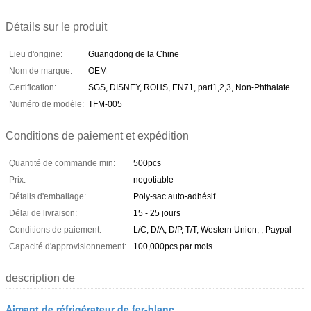
Détails sur le produit
Lieu d'origine:
Guangdong de la Chine
Nom de marque:
OEM
Certification:
SGS, DISNEY, ROHS, EN71, part1,2,3, Non-Phthalate
Numéro de modèle:
TFM-005
Conditions de paiement et expédition
Quantité de commande min:
500pcs
Prix:
negotiable
Détails d'emballage:
Poly-sac auto-adhésif
Délai de livraison:
15 - 25 jours
Conditions de paiement:
L/C, D/A, D/P, T/T, Western Union, , Paypal
Capacité d'approvisionnement:
100,000pcs par mois
description de
Aimant de réfrigérateur de fer-blanc