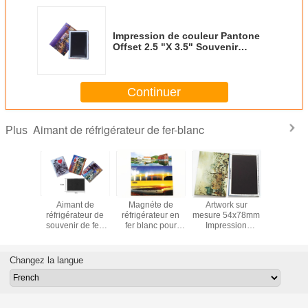
Impression de couleur Pantone
Offset 2.5 "X 3.5" Souvenir
réfrigérateur aimant cadeaux
Impression photo aimant
réfrigérateur
Continuer
Aimant de réfrigérateur de fer-blanc
Plus
et de
Aimant de
Magnéte de
Artwork sur
Magnét
ateur en
réfrigérateur de
réfrigérateur en
mesure 54x78mm
réfrigéra
anc sur
souvenir de fer-
fer blanc pour
Impression
souve
 Magnet
blanc cadeau de
souvenirs
d'image Souvenir
touristiq
gérateur
touristes
touristiques
Magnet de
mesure, a
 54 X 78
promotionnel de
réfrigérateur en
de réfrig
Changez la langue
aille
90 x de 65mm
fer blanc pour la
sur me
pour la décoration
décoration et la
Impressio
promotion
Magnét
réfrigéra