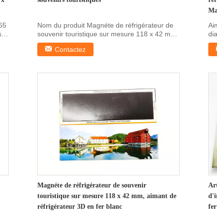
Ma
 65
Nom du produit Magnéte de réfrigérateur de
Ai
s
souvenir touristique sur mesure 118 x 42 mm,
di
aimant de r...
so
Contactez
Magnéte de réfrigérateur de souvenir
Ar
touristique sur mesure 118 x 42 mm, aimant de
d'
réfrigérateur 3D en fer blanc
fe