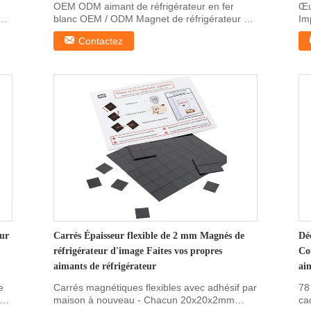
OEM ODM aimant de réfrigérateur en fer
Œu
eur
blanc OEM / ODM Magnet de réfrigérateur en
Im
fer blanc, Magnet ...
réf
Contactez
eur
Carrés Épaisseur flexible de 2 mm Magnés de
Dé
réfrigérateur d'image Faites vos propres
Co
aimants de réfrigérateur
ai
e
Carrés magnétiques flexibles avec adhésif par
78
mm,
maison à nouveau - Chacun 20x20x2mm
ca