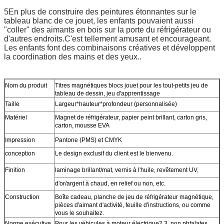
5En plus de construire des peintures étonnantes sur le
tableau blanc de ce jouet, les enfants pouvaient aussi
"coller" des aimants en bois sur la porte du réfrigérateur ou
d'autres endroits.C'est tellement amusant et encourageant.
Les enfants font des combinaisons créatives et développent
la coordination des mains et des yeux..
Nom du produit
Titres magnétiques blocs jouet pour les tout-petits jeu de
tableau de dessin, jeu d'apprentissage
Taille
Largeur*hauteur*profondeur (personnalisée)
Matériel
Magnet de réfrigérateur, papier peint brillant, carton gris,
carton, mousse EVA
Impression
Pantone (PMS) et CMYK
conception
Le design exclusif du client est le bienvenu.
Finition
laminage brillant/mat, vernis à l'huile, revêtement UV,
d'or/argent à chaud, en relief ou non, etc.
Construction
Boîte cadeau, planche de jeu de réfrigérateur magnétique,
pièces d'aimant d'activité, feuille d'instructions, ou comme
vous le souhaitez.
Norme exécutive
Pour les véhicules à moteur électrique2,3, non phtalates