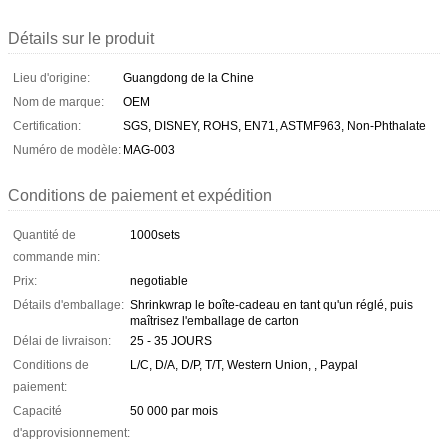
Détails sur le produit
Lieu d'origine:
Guangdong de la Chine
Nom de marque:
OEM
Certification:
SGS, DISNEY, ROHS, EN71, ASTMF963, Non-Phthalate
Numéro de modèle:
MAG-003
Conditions de paiement et expédition
Quantité de
1000sets
commande min:
Prix:
negotiable
Détails d'emballage:
Shrinkwrap le boîte-cadeau en tant qu'un réglé, puis
maîtrisez l'emballage de carton
Délai de livraison:
25 - 35 JOURS
Conditions de
L/C, D/A, D/P, T/T, Western Union, , Paypal
paiement:
Capacité
50 000 par mois
d'approvisionnement: