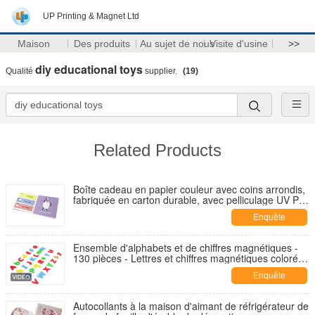
UP Printing & Magnet Ltd
Maison
Des produits
Au sujet de nous
Visite d'usine
>>
diy educational toys
Qualité
supplier.
(19)
Related Products
Boîte cadeau en papier couleur avec coins arrondis,
fabriquée en carton durable, avec pelliculage UV PP
et taille personnalisée pour les besoins d'emballage
Enquête
maintenant
Ensemble d'alphabets et de chiffres magnétiques -
130 pièces - Lettres et chiffres magnétiques colorés
pour enfants - Apprentissage éducatif et jeu créatif
Enquête
maintenant
Autocollants à la maison d'aimant de réfrigérateur de