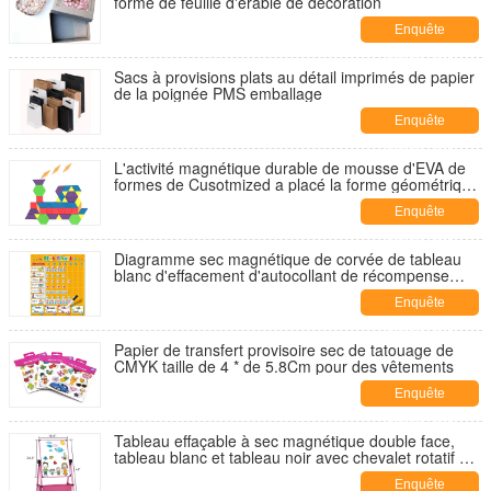
forme de feuille d'érable de décoration
Enquête
maintenant
Sacs à provisions plats au détail imprimés de papier
de la poignée PMS emballage
Enquête
maintenant
L'activité magnétique durable de mousse d'EVA de
formes de Cusotmized a placé la forme géométrique
de figure
Enquête
maintenant
Diagramme sec magnétique de corvée de tableau
blanc d'effacement d'autocollant de récompense
d'individu réutilisable durable de diagramme
Enquête
maintenant
Papier de transfert provisoire sec de tatouage de
CMYK taille de 4 * de 5.8Cm pour des vêtements
Enquête
maintenant
Tableau effaçable à sec magnétique double face,
tableau blanc et tableau noir avec chevalet rotatif à
360° pour enfants, chevalet d'art
Enquête