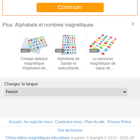
Continuer
Alphabets et nombres magnétiques
Plus
plastique
Charge statique
Alphabets de
Le panneau
Numé
tique
magnétique
bande et
magnétique de
magnétiq
ets et de
d'alphabet de
autocollants
signe de
plastiq
 avec la
lettres
réutilisables de
réfrigérateur
lettres d'
plastique,
d'autocollant
nombres pour des
d'alphabet
d'ODM 
rentes
écologique de
enfants éducatifs,
marque avec des
avec 4 t
Changez la langue
faites sur
bande AUCUNE
des lettres des
lettres des
différen
ande,
colle
enfants statiques
nombres pour
coule
ent pour
et des nombres
instruire des
 panneau
AUCUNE colle
enfants
-blanc
Accueil
|
Au sujet de nous
|
Contactez-nous
|
Plan du site
|
Privacy Policy
Vue de bureau
China lettres magnétiques éducatives
Supplier. Copyright © 2019 - 2025 UP