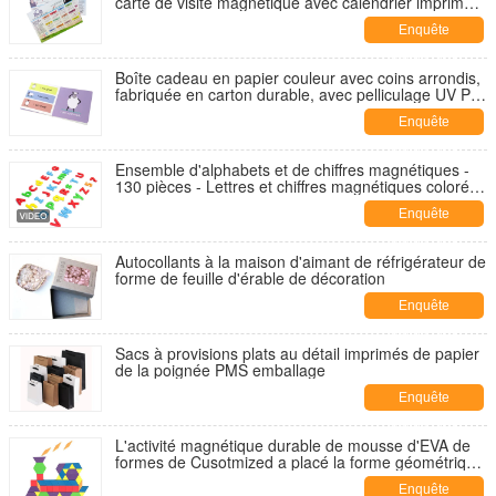
carte de visite magnétique avec calendrier imprimé
sur papier d'art glacé et matériau magnétique
Enquête
flexible
maintenant
Boîte cadeau en papier couleur avec coins arrondis,
fabriquée en carton durable, avec pelliculage UV PP
et taille personnalisée pour les besoins d'emballage
Enquête
maintenant
Ensemble d'alphabets et de chiffres magnétiques -
130 pièces - Lettres et chiffres magnétiques colorés
pour enfants - Apprentissage éducatif et jeu créatif
Enquête
maintenant
Autocollants à la maison d'aimant de réfrigérateur de
forme de feuille d'érable de décoration
Enquête
maintenant
Sacs à provisions plats au détail imprimés de papier
de la poignée PMS emballage
Enquête
maintenant
L'activité magnétique durable de mousse d'EVA de
formes de Cusotmized a placé la forme géométrique
de figure
Enquête