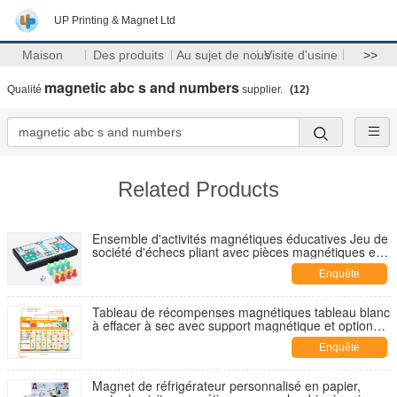
UP Printing & Magnet Ltd
Maison
Des produits
Au sujet de nous
Visite d'usine
>>
magnetic abc s and numbers
Qualité
supplier.
(12)
Related Products
Ensemble d'activités magnétiques éducatives Jeu de
société d'échecs pliant avec pièces magnétiques et
conception portable pour enfants et adultes
Enquête
maintenant
Tableau de récompenses magnétiques tableau blanc
à effacer à sec avec support magnétique et option
d'accrochage pour organiser les tâches ménagères
Enquête
et les récompenses des enfants
maintenant
Magnet de réfrigérateur personnalisé en papier,