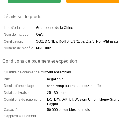
Détails sur le produit
Lieu d'origine:
Guangdong de la Chine
Nom de marque:
OEM
Certification:
SGS, DISNEY, ROHS, EN71, part1,2,3, Non-Phthalate
Numéro de modèle:
MRC-002
Conditions de paiement et expédition
Quantité de commande min:
500 ensembles
Prix:
negotiable
Détails d'emballage:
shrinkwrap ou empaquetez la boîte
Délai de livraison:
25 - 30 jours
Conditions de paiement:
L/C, D/A, D/P, T/T, Western Union, MoneyGram,
Paypal
Capacité
50 000 ensembles par mois
d'approvisionnement: