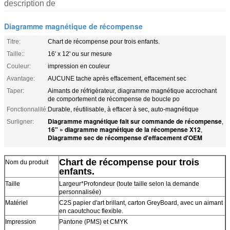
description de
Diagramme magnétique de récompense
Titre:
Chart de récompense pour trois enfants.
Taille::
16' x 12' ou sur mesure
Couleur:
impression en couleur
Avantage:
AUCUNE tache après effacement, effacement sec
Taper:
Aimants de réfrigérateur, diagramme magnétique accrochant
de comportement de récompense de boucle po
Fonctionnalité:
Durable, réutilisable, à effacer à sec, auto-magnétique
Diagramme magnétique fait sur commande de récompense
Surligner:
,
16" » diagramme magnétique de la récompense X12
,
Diagramme sec de récompense d'effacement d'OEM
Chart de récompense pour trois
Nom du produit
enfants.
Taille
Largeur*Profondeur (toute taille selon la demande
personnalisée)
Matériel
C2S papier d'art brillant, carton GreyBoard, avec un aimant
en caoutchouc flexible.
Impression
Pantone (PMS) et CMYK