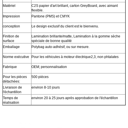
Matériel
C2S papier d'art brillant, carton GreyBoard, avec aimant
flexible.
Impression
Pantone (PMS) et CMYK
conception
Le design exclusif du client est le bienvenu.
Finition de
Lamination brillante/matte, Lamination à la gomme sèche
surface
spéciale de bonne qualité
Emballage
Polybag auto-adhésif, ou sur mesure.
Norme exécutive
Pour les véhicules à moteur électrique2,3, non phtalates
Fabrique
OEM; personnalisation
Pour les pièces
500 pièces
détachées:
Livraison de
environ 8-10 jours
l'échantillon
Temps de
environ 20 à 25 jours après approbation de l'échantillon
réalisation