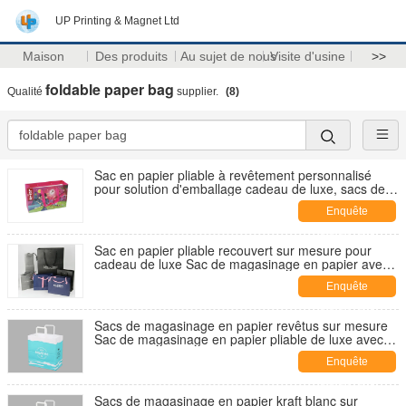
UP Printing & Magnet Ltd
Maison
Des produits
Au sujet de nous
Visite d'usine
>>
foldable paper bag
Qualité
supplier.
(8)
Sac en papier pliable à revêtement personnalisé
pour solution d'emballage cadeau de luxe, sacs de
shopping en papier
Enquête
maintenant
Sac en papier pliable recouvert sur mesure pour
cadeau de luxe Sac de magasinage en papier avec
poignée à corde
Enquête
maintenant
Sacs de magasinage en papier revêtus sur mesure
Sac de magasinage en papier pliable de luxe avec
poignée Sac de magasinage en papier blanc
Enquête
maintenant
Sacs de magasinage en papier kraft blanc sur