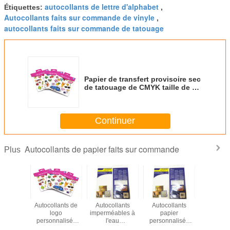
autocollants de lettre d'alphabet
Étiquettes:
,
Autocollants faits sur commande de vinyle
,
autocollants faits sur commande de tatouage
Papier de transfert provisoire sec
de tatouage de CMYK taille de 4 *
de 5.8Cm pour des vêtements
Continuer
Autocollants de papier faits sur commande
Plus
 sur les
Autocollants de
Autocollants
Autocollants
Lettres ad
lants de
logo
imperméables à
papier
démontab
ert de
personnalisés
l'eau
personnalisés
vinyl
 avec des
Transfert à sec
personnalisés
adhésifs
autocollan