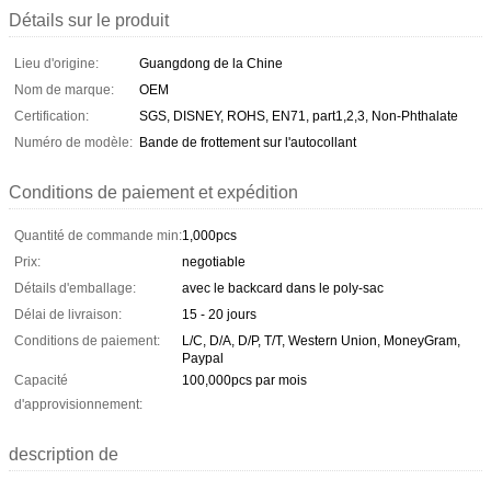
Détails sur le produit
Lieu d'origine:
Guangdong de la Chine
Nom de marque:
OEM
Certification:
SGS, DISNEY, ROHS, EN71, part1,2,3, Non-Phthalate
Numéro de modèle:
Bande de frottement sur l'autocollant
Conditions de paiement et expédition
Quantité de commande min:
1,000pcs
Prix:
negotiable
Détails d'emballage:
avec le backcard dans le poly-sac
Délai de livraison:
15 - 20 jours
Conditions de paiement:
L/C, D/A, D/P, T/T, Western Union, MoneyGram,
Paypal
Capacité
100,000pcs par mois
d'approvisionnement:
description de