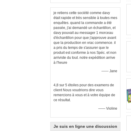
je retiens cette société comme davy
était rapide et très sensible à toutes mes
enquêtes. quand la commande a été
passée, j'ai demandé un échantillon, et
davy pouvait au messager 1 morceau
d'échantillon pour que j'approuve avant
que la production en vrac commence. il
a pris du temps de s'assurer que le
produit est conforme à nos Spéc. et non
arriviste du tout. notre expédition arrive
à l'heure
—— Jane
4,8 sur 5 étoiles pour des examens de
client Nous voudrions dire vous
remercions à vous et à votre équipe de
ce résultat.
—— Violine
Je suis en ligne une discussion