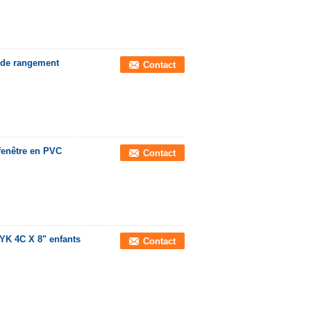
s de rangement
Contact
fenêtre en PVC
Contact
YK 4C X 8" enfants
Contact