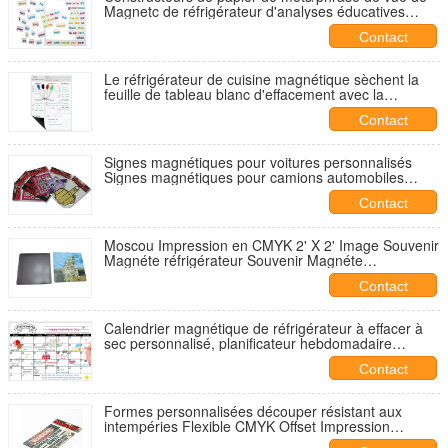
Magnetc de réfrigérateur d'analyses éducatives
adaptés aux besoins du client
Contact
Le réfrigérateur de cuisine magnétique sèchent la
feuille de tableau blanc d'effacement avec la
technologie résistante de tache
Contact
Signes magnétiques pour voitures personnalisés
Signes magnétiques pour camions automobiles
Signes magnétiques pour voitures flexibles pour
Contact
OEM
Moscou Impression en CMYK 2' X 2' Image Souvenir
Magnéte réfrigérateur Souvenir Magnéte
personnalisé Magnétes réfrigérateur
Contact
Calendrier magnétique de réfrigérateur à effacer à
sec personnalisé, planificateur hebdomadaire
magnétique de 12 x 16 pouces avec marqueur
Contact
d'effacement à sec
Formes personnalisées découper résistant aux
intempéries Flexible CMYK Offset Impression
Magnétique panneaux de voiture