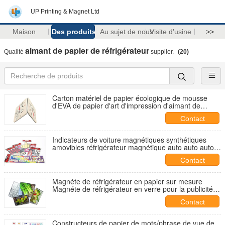
UP Printing & Magnet Ltd
Maison
Des produits
Au sujet de nous
Visite d'usine
>>
aimant de papier de réfrigérateur
Qualité
supplier.
(20)
Carton matériel de papier écologique de mousse
d'EVA de papier d'art d'impression d'aimant de
réfrigérateur
Contact
Indicateurs de voiture magnétiques synthétiques
amovibles réfrigérateur magnétique auto auto auto
autocollecteur résistant à l'eau SGS approuvé
Contact
Magnéte de réfrigérateur en papier sur mesure
Magnéte de réfrigérateur en verre pour la publicité et
le marketing
Contact
Constructeurs de papier de mots/phrase de vue de