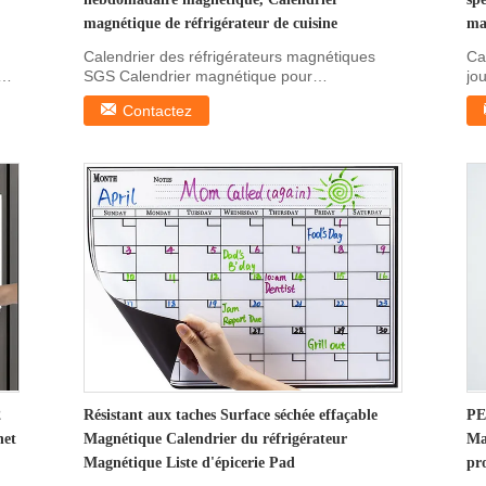
magnétique de réfrigérateur de cuisine
ma
Calendrier des réfrigérateurs magnétiques
Ca
SGS Calendrier magnétique pour
jo
réfrigérateur, Calendrier ...
aim
Contactez
2
Résistant aux taches Surface séchée effaçable
PE
net
Magnétique Calendrier du réfrigérateur
Ma
Magnétique Liste d'épicerie Pad
pr