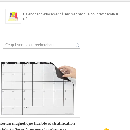
Calendrier d'effacement à sec magnétique pour réfrigérateur 11'
x 8'
search
ériau magnétique flexible et stratification
ciale à effacer à sec pour le calendrier