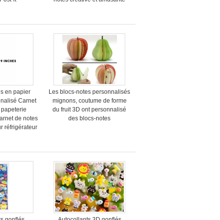
es en papier
Les blocs-notes personnalisés
nalisé Carnet
mignons, coutume de forme
 papeterie
du fruit 3D ont personnalisé
arnet de notes
des blocs-notes
 réfrigérateur
ts gonflés
Autocollants 3D gonflés