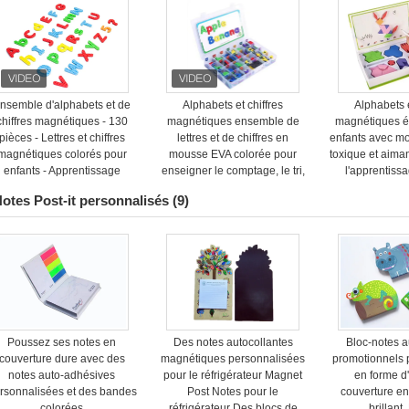
nsemble d'alphabets et de
Alphabets et chiffres
Alphabets e
chiffres magnétiques - 130
magnétiques ensemble de
magnétiques é
pièces - Lettres et chiffres
lettres et de chiffres en
enfants avec m
magnétiques colorés pour
mousse EVA colorée pour
toxique et aiman
enfants - Apprentissage
enseigner le comptage, le tri,
l'apprentissa
éducatif et jeu créatif
le regroupement et la création
otes Post-it personnalisés
(9)
de phrases
Poussez ses notes en
Des notes autocollantes
Bloc-notes a
couverture dure avec des
magnétiques personnalisées
promotionnels 
notes auto-adhésives
pour le réfrigérateur Magnet
en forme d
rsonnalisées et des bandes
Post Notes pour le
couverture en
colorées
réfrigérateur Des blocs de
brillant,