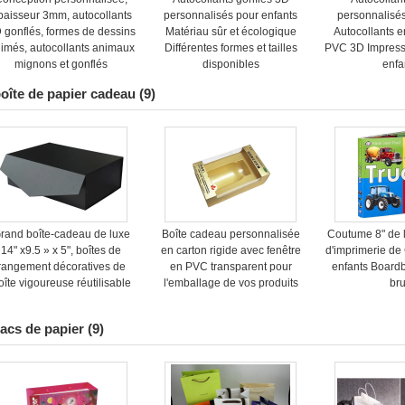
paisseur 3mm, autocollants
personnalisés pour enfants
personnalisé
 gonflés, formes de dessins
Matériau sûr et écologique
Autocollants 
imés, autocollants animaux
Différentes formes et tailles
PVC 3D Impressi
mignons et gonflés
disponibles
enfa
oîte de papier cadeau
(9)
rand boîte-cadeau de luxe
Boîte cadeau personnalisée
Coutume 8" de l
14" x9.5 » x 5", boîtes de
en carton rigide avec fenêtre
d'imprimerie d
rangement décoratives de
en PVC transparent pour
enfants Board
oîte vigoureuse réutilisable
l'emballage de vos produits
bru
acs de papier
(9)