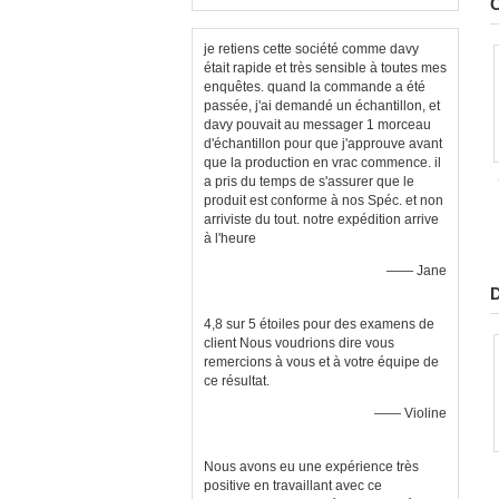
C
je retiens cette société comme davy
était rapide et très sensible à toutes mes
enquêtes. quand la commande a été
passée, j'ai demandé un échantillon, et
davy pouvait au messager 1 morceau
d'échantillon pour que j'approuve avant
que la production en vrac commence. il
a pris du temps de s'assurer que le
produit est conforme à nos Spéc. et non
arriviste du tout. notre expédition arrive
à l'heure
—— Jane
4,8 sur 5 étoiles pour des examens de
client Nous voudrions dire vous
remercions à vous et à votre équipe de
ce résultat.
—— Violine
Nous avons eu une expérience très
positive en travaillant avec ce