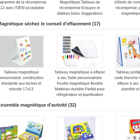
agramme de la récompense
Magnétique Tableau de
d'étoile de co
12 avec l'OEM acceptable
récompense Essuyez le
récompense, 
tableau blanc Suggestions
magnétiqu
d'activités et support
agnétique séchez le conseil d'effacement
(17)
magnétique
Tableau magnétique
Tableau magnétique à effacer
Tableau porta
personnalisé: construction
à sec Taille personnalisée
carte blanche
résistante aux taches et
Feuille magnétique flexible
effacer à sec 
robuste 17x13
Matériau durable Parfait pour
planifier e
réfrigérateur et planification
quotidienne
nsemble magnétique d'activité
(32)