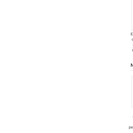
E
N
pe