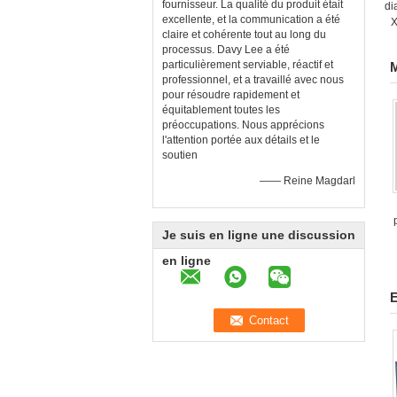
fournisseur. La qualité du produit était
di
excellente, et la communication a été
X
claire et cohérente tout au long du
processus. Davy Lee a été
particulièrement serviable, réactif et
M
professionnel, et a travaillé avec nous
pour résoudre rapidement et
équitablement toutes les
préoccupations. Nous apprécions
l'attention portée aux détails et le
soutien
—— Reine Magdarl
Je suis en ligne une discussion
en ligne
E