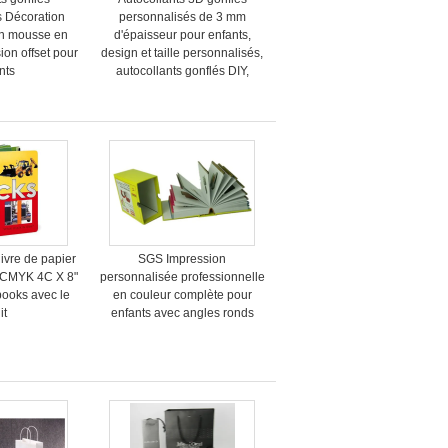
s Décoration
personnalisés de 3 mm
en mousse en
d'épaisseur pour enfants,
on offset pour
design et taille personnalisés,
nts
autocollants gonflés DIY,
autocollants gonflés à
paillettes
ivre de papier
SGS Impression
e CMYK 4C X 8"
personnalisée professionnelle
books avec le
en couleur complète pour
it
enfants avec angles ronds