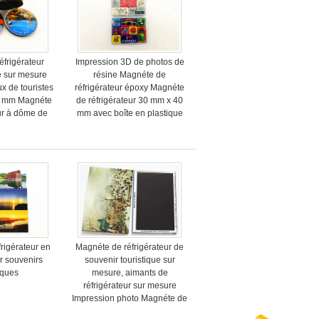
éfrigérateur
Impression 3D de photos de
é sur mesure
résine Magnéte de
x de touristes
réfrigérateur époxy Magnéte
35 mm Magnéte
de réfrigérateur 30 mm x 40
eur à dôme de
mm avec boîte en plastique
re
transparentboîte en plastique
transparent
rigérateur en
Magnéte de réfrigérateur de
ur souvenirs
souvenir touristique sur
iques
mesure, aimants de
réfrigérateur sur mesure
Impression photo Magnéte de
réfrigérateur en fer blanc