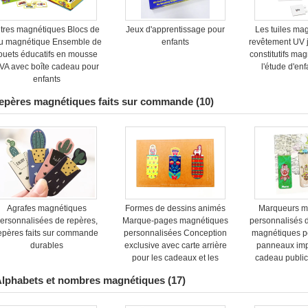
itres magnétiques Blocs de
Jeux d'apprentissage pour
Les tuiles ma
eu magnétique Ensemble de
enfants
revêtement UV j
ouets éducatifs en mousse
constitutifs ma
VA avec boîte cadeau pour
l'étude d'enf
enfants
epères magnétiques faits sur commande
(10)
Agrafes magnétiques
Formes de dessins animés
Marqueurs m
ersonnalisées de repères,
Marque-pages magnétiques
personnalisés d
epères faits sur commande
personnalisées Conception
magnétiques p
durables
exclusive avec carte arrière
panneaux im
pour les cadeaux et les
cadeau publicit
solutions de marque
lphabets et nombres magnétiques
(17)