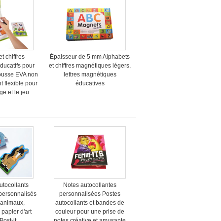
t chiffres
Épaisseur de 5 mm Alphabets
ducatifs pour
et chiffres magnétiques légers,
ousse EVA non
lettres magnétiques
t flexible pour
éducatives
ge et le jeu
utocollants
Notes autocollantes
personnalisés
personnalisées Postes
'animaux,
autocollants et bandes de
 papier d'art
couleur pour une prise de
 Post-it
notes créative et amusante