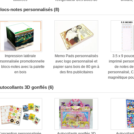
notes magnétiques pour la
locs-notes personnalisés
(8)
liste de courses
Impression latérale
Memo Pads personnalisés
3.5 x 9 pouc
rsonnalisée promotionnelle
avec logo personnalisé et
imprimé person
 blocs-notes avec la palette
papier sans bois de 80 gm à
de notes de
en bois
des fins publicitaires
personnalisé, C
magnétique pour
utocollants 3D gonflés
(6)
Conception personnalisée,
Autocollants gonflés 3D
Autocollan