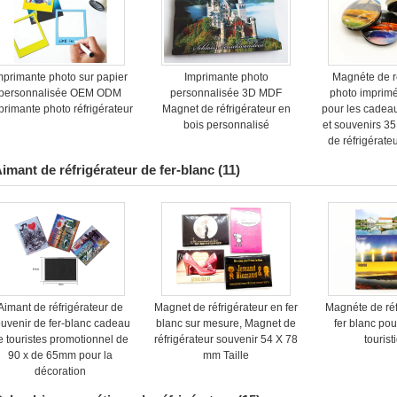
mprimante photo sur papier
Imprimante photo
Magnéte de r
personnalisée OEM ODM
personnalisée 3D MDF
photo imprim
primante photo réfrigérateur
Magnet de réfrigérateur en
pour les cadeau
bois personnalisé
et souvenirs 
de réfrigérat
ver
imant de réfrigérateur de fer-blanc
(11)
Aimant de réfrigérateur de
Magnet de réfrigérateur en fer
Magnéte de réf
uvenir de fer-blanc cadeau
blanc sur mesure, Magnet de
fer blanc po
e touristes promotionnel de
réfrigérateur souvenir 54 X 78
tourist
90 x de 65mm pour la
mm Taille
décoration