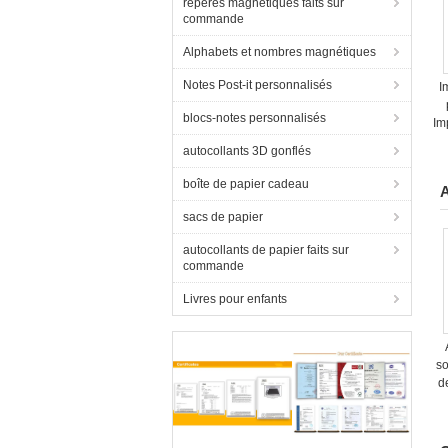
repères magnétiques faits sur
commande
Alphabets et nombres magnétiques
Notes Post-it personnalisés
I
blocs-notes personnalisés
Im
autocollants 3D gonflés
boîte de papier cadeau
A
sacs de papier
autocollants de papier faits sur
commande
Livres pour enfants
so
d