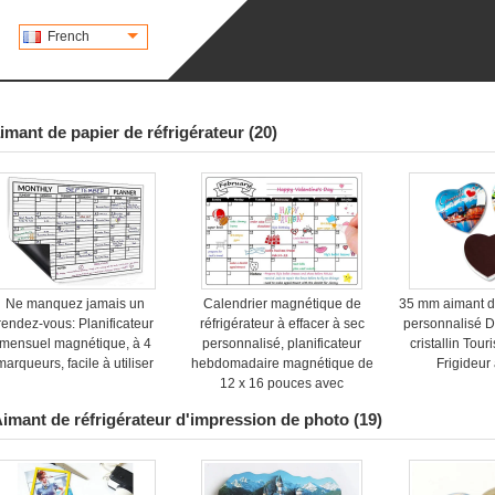
French
imant de papier de réfrigérateur
(20)
Ne manquez jamais un
Calendrier magnétique de
35 mm aimant de
rendez-vous: Planificateur
réfrigérateur à effacer à sec
personnalisé 
mensuel magnétique, à 4
personnalisé, planificateur
cristallin Tour
marqueurs, facile à utiliser
hebdomadaire magnétique de
Frigideur
12 x 16 pouces avec
marqueur d'effacement à sec
imant de réfrigérateur d'impression de photo
(19)