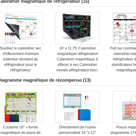
alendrier magnétique de réfrigérateur
(15)
Souillez le calendrier sec
16' x 11,75' Calendrier
Fait sur comma
d'effacement d'aimant
magnétique réfrigérateur
calendrier m
extérieur résistant de
Calendrier magnétique à
réfrigérateur 
réfrigérateur pour le
effacer à sec Calendrier
planificateur
réfrigérateur
murale réfrigérateur bloc-
magnétique
notes
Diagramme magnétique de récompense
(13)
Coutume 16" » forme
Directement de l'usine
Pouce magn
magnétique de place de
personnalisé 16 "x 12"
diagramme 17X